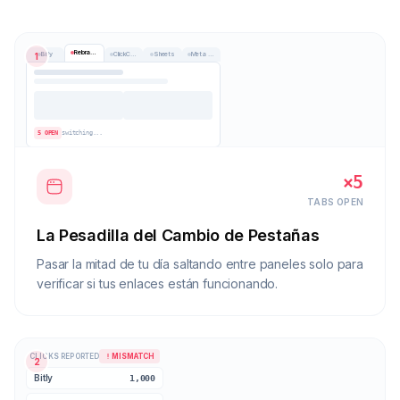
Rebrandly
Bitly
ClickCease
Sheets
Meta Pixel
1
5 OPEN
switching...
×5
TABS OPEN
La Pesadilla del Cambio de Pestañas
Pasar la mitad de tu día saltando entre paneles solo para
verificar si tus enlaces están funcionando.
CLICKS REPORTED
MISMATCH
2
Bitly
1,000