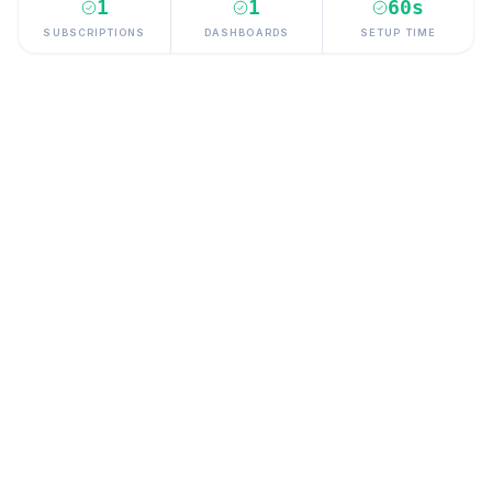
1
1
60s
SUBSCRIPTIONS
DASHBOARDS
SETUP TIME
CONFIADO POR EQUIPOS DE RENDIMIENTO QUE
VALORAN LA CLARIDAD SOBRE LA COMPLEJIDAD
150M+
Clics Gestionados