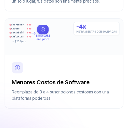
un solo lugar, tus datos son finalmente precisos.
-4x
Shortener
$29
Router
$49
HERRAMIENTAS CONSOLIDADAS
BotShield
$99
LINKSCALE
Analytics
$79
one price
= $256/mo
Menores Costos de Software
Reemplaza de 3 a 4 suscripciones costosas con una
plataforma poderosa.