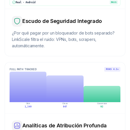
Real · Android
PASS
Escudo de Seguridad Integrado
¿Por qué pagar por un bloqueador de bots separado?
LinkScale filtra el ruido: VPNs, bots, scrapers,
automáticamente.
FULL PATH TRACKED
ROAS 4.2×
Click
Clean
Conversion
1,240
847
92
Analíticas de Atribución Profunda