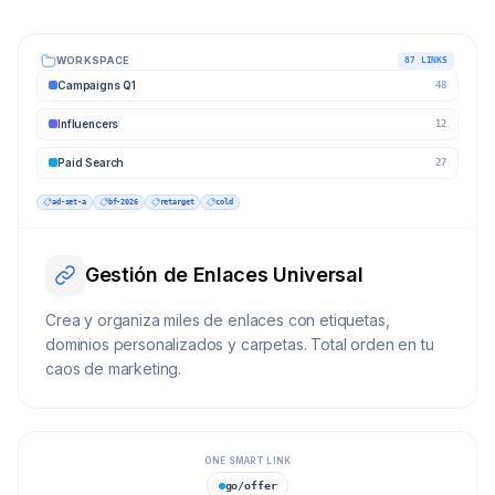
WORKSPACE
87 LINKS
Campaigns Q1
48
Influencers
12
Paid Search
27
ad-set-a
bf-2026
retarget
cold
Gestión de Enlaces Universal
Crea y organiza miles de enlaces con etiquetas,
dominios personalizados y carpetas. Total orden en tu
caos de marketing.
ONE SMART LINK
go/offer