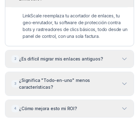
LinkScale reemplaza tu acortador de enlaces, tu
geo-enrutador, tu software de protección contra
bots y rastreadores de clics básicos, todo desde un
panel de control, con una sola factura.
¿Es difícil migrar mis enlaces antiguos?
2
Para nada. Puedes comenzar a usar LinkScale para
¿Significa "Todo-en-uno" menos
tu próxima campaña y ver la diferencia en 24 horas.
3
características?
No se requiere migración de gran explosión.
No. Significa mejor integración. Cada uno de
¿Cómo mejora esto mi ROI?
4
nuestros módulos: Enrutamiento, Protección,
Rastreo, está diseñado para ser de calidad
profesional, específicamente para tráfico de alto
Al eliminar la fricción técnica y darte datos más
volumen.
limpios, dejas de desperdiciar presupuesto en