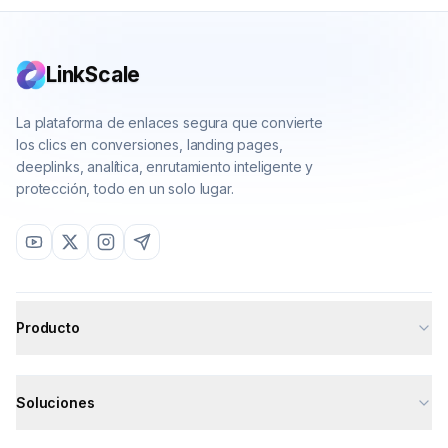
problemas "invisibles" y te enfocas en lo que
realmente convierte.
LinkScale
La plataforma de enlaces segura que convierte
los clics en conversiones, landing pages,
deeplinks, analítica, enrutamiento inteligente y
protección, todo en un solo lugar.
Producto
All features
Soluciones
Deeplinks
Analytics
All solutions