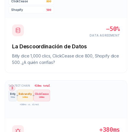
ClickCease
800
Shopify
500
−50%
DATA AGREEMENT
La Descoordinación de Datos
Bitly dice 1,000 clics, ClickCease dice 800, Shopify dice
500. ¿A quién confías?
410ms total
REDIRECT CHAIN
3
Bitly
Rebrandly
ClickCease
90
ms
140
ms
180
ms
+380ms vs. direct
+380ms