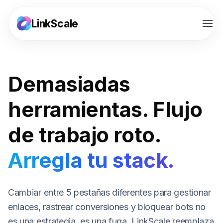
LinkScale
Funciones
Demasiadas
Soluciones
herramientas. Flujo
Herramientas
de trabajo roto.
Recursos
Arregla tu stack.
Precios
Afiliados
Cambiar entre 5 pestañas diferentes para gestionar
enlaces, rastrear conversiones y bloquear bots no
Iniciar sesión
es una estrategia, es una fuga. LinkScale reemplaza