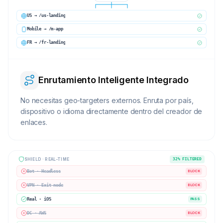
US → /us-landing
Mobile → /m-app
FR → /fr-landing
Enrutamiento Inteligente Integrado
No necesitas geo-targeters externos. Enruta por país,
dispositivo o idioma directamente dentro del creador de
enlaces.
SHIELD · REAL-TIME
32% FILTERED
Bot · Headless
BLOCK
VPN · Exit node
BLOCK
Real · iOS
PASS
DC · AWS
BLOCK