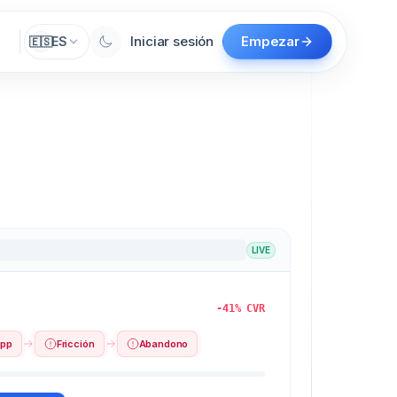
Iniciar sesión
Empezar
ES
🇪🇸
LIVE
-41% CVR
app
Fricción
Abandono