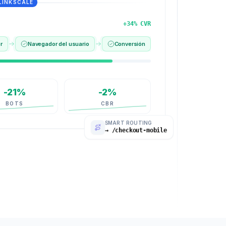
LINKSCALE
+34% CVR
r
Navegador del usuario
Conversión
-21%
-2%
BOTS
CBR
SMART ROUTING
→ /checkout-mobile