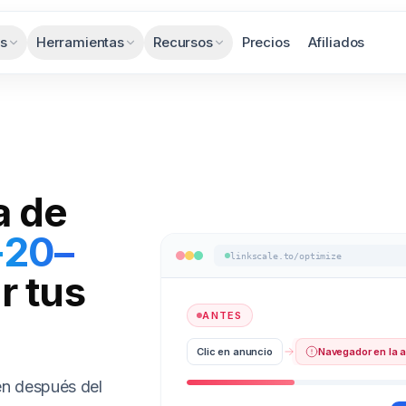
es
Herramientas
Recursos
Precios
Afiliados
a de
+20–
linkscale.to/optimize
r tus
ANTES
Clic en anuncio
Navegador en la 
en después del