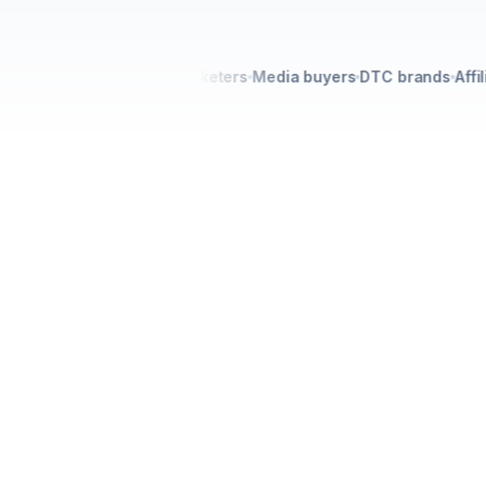
Performance marketers
Media buyers
DTC brands
Affiliat
CONSTR
150M+
clics rastreados