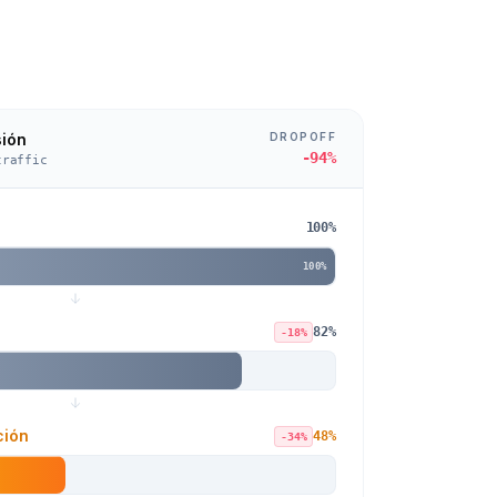
DROPOFF
ión
-36%
traffic
100
%
100%
eligente
97
%
-3%
tado)
88
%
-9%