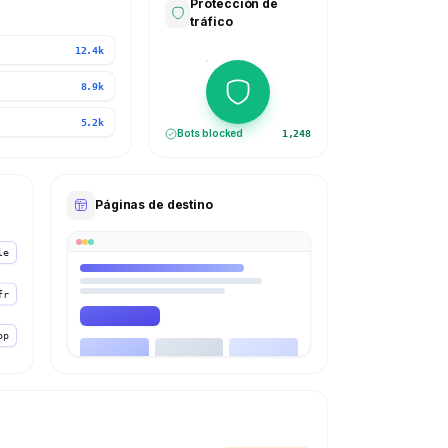
Protección de
tráfico
12.4k
8.9k
5.2k
Bots blocked
1,248
Páginas de destino
le
fr
op