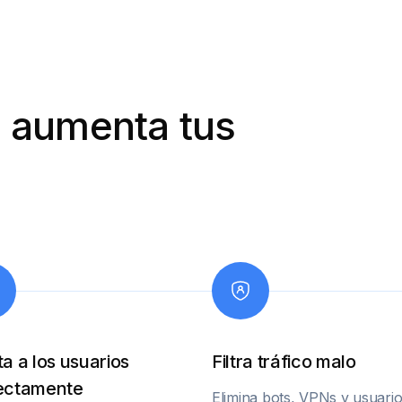
 aumenta tus
a a los usuarios
Filtra tráfico malo
ectamente
Elimina bots, VPNs y usuari