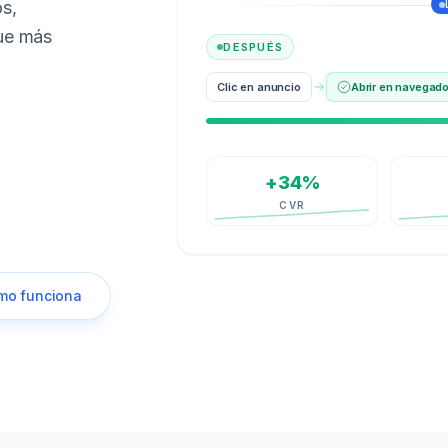
os,
que más
DESPUÉS
Clic en anuncio
Abrir en navegado
+34%
CVR
mo funciona