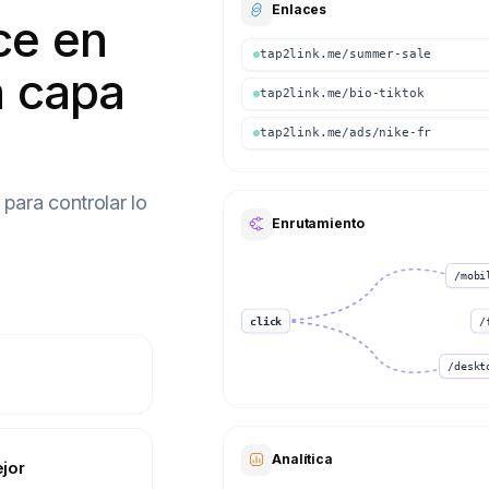
Enlaces
ce en
tap2link.me/summer-sale
a capa
tap2link.me/bio-tiktok
tap2link.me/ads/nike-fr
para controlar lo
Enrutamiento
/mobi
click
/
/deskt
Analítica
jor