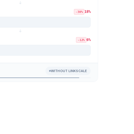
79
%
-9%
64
%
WITH LINKSCALE