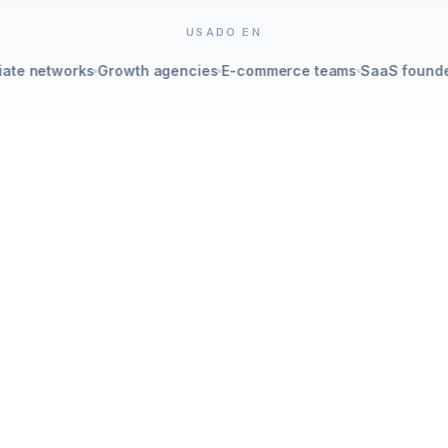
USADO EN
e networks
Growth agencies
E-commerce teams
SaaS founders
UIDO PARA EQUIPOS QUE SE PREOCUPAN POR EL REND
120K+
enlaces creados