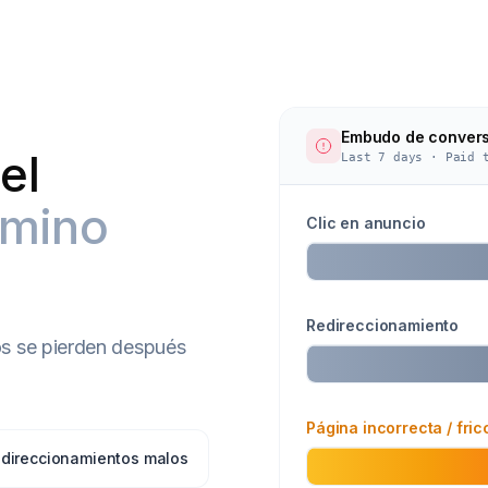
Embudo de convers
el
Last 7 days · Paid 
amino
Clic en anuncio
Redireccionamiento int
os se pierden después
Navegador real (conec
direccionamientos malos