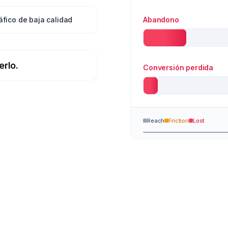
áfico de baja calidad
Página correcta
erlo.
Conversión
Reach
Converted