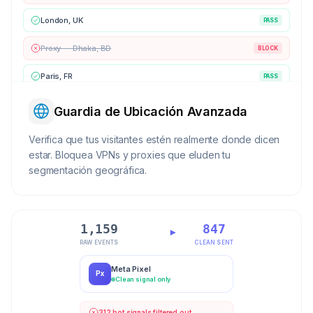
London, UK
PASS
Proxy — Dhaka, BD
BLOCK
Paris, FR
PASS
Guardia de Ubicación Avanzada
Verifica que tus visitantes estén realmente donde dicen
estar. Bloquea VPNs y proxies que eluden tu
segmentación geográfica.
1,159
847
RAW EVENTS
CLEAN SENT
Meta Pixel
Px
Clean signal only
312 bot signals filtered out