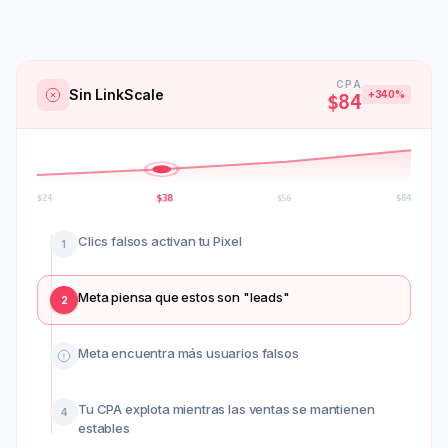
CPA
Sin LinkScale
+340%
$84
$
56
$
24
$
38
$
84
Clics falsos activan tu Pixel
1
Meta piensa que estos son "leads"
2
Meta encuentra más usuarios falsos
Tu CPA explota mientras las ventas se mantienen
4
estables