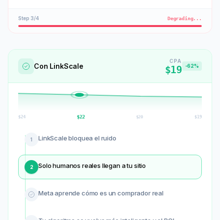
Step
3
/
4
Degrading...
CPA
Con LinkScale
-62%
$19
$
20
$
24
$
22
$
19
LinkScale bloquea el ruido
1
Solo humanos reales llegan a tu sitio
2
Meta aprende cómo es un comprador real