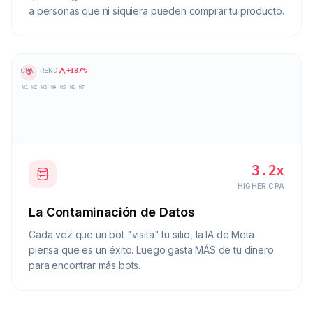
a personas que ni siquiera pueden comprar tu producto.
CPA TREND
+187%
3
W1
W2
W3
W4
W5
W6
W7
3.2x
HIGHER CPA
La Contaminación de Datos
Cada vez que un bot "visita" tu sitio, la IA de Meta
piensa que es un éxito. Luego gasta MÁS de tu dinero
para encontrar más bots.