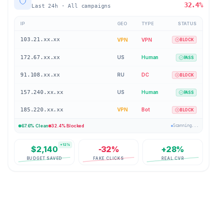
32.4%
Last 24h · All campaigns
IP
GEO
TYPE
STATUS
172.67.xx.xx
US
Human
PASS
91.108.xx.xx
RU
DC
BLOCK
157.240.xx.xx
US
Human
PASS
185.220.xx.xx
VPN
Bot
BLOCK
34.102.xx.xx
FR
Human
PASS
67.6% Clean
32.4% Blocked
Scanning...
+12%
$2,140
-32%
+28%
BUDGET SAVED
FAKE CLICKS
REAL CVR