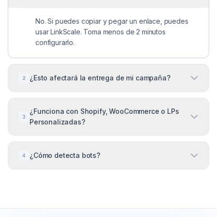
No. Si puedes copiar y pegar un enlace, puedes
usar LinkScale. Toma menos de 2 minutos
configurarlo.
¿Esto afectará la entrega de mi campaña?
2
Sí, positivamente. Al filtrar clics de baja calidad,
¿Funciona con Shopify, WooCommerce o LPs
ayudas al algoritmo de la plataforma de anuncios a
3
Personalizadas?
enfocarse en usuarios que son más propensos a
convertir.
Sí. LinkScale funciona a nivel de enlace, por lo que
¿Cómo detecta bots?
4
es compatible con cualquier sitio web, página de
destino o plataforma de comercio electrónico.
Usamos una combinación de reputación de IP,
huellas digitales de navegador y análisis de
comportamiento para distinguir humanos reales de
scripts automatizados.