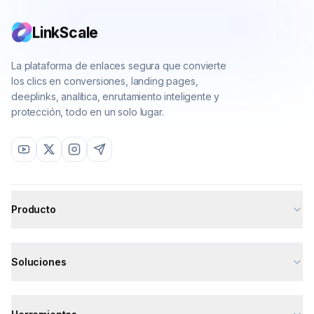
LinkScale
La plataforma de enlaces segura que convierte
los clics en conversiones, landing pages,
deeplinks, analítica, enrutamiento inteligente y
protección, todo en un solo lugar.
Producto
All features
Soluciones
Deeplinks
Analytics
All solutions
Smart Routing