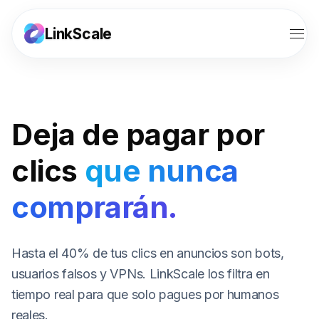
LinkScale
Funciones
Soluciones
Deja de pagar por
Herramientas
clics
que nunca
Recursos
comprarán.
Precios
Hasta el 40% de tus clics en anuncios son bots,
Afiliados
usuarios falsos y VPNs. LinkScale los filtra en
tiempo real para que solo pagues por humanos
Iniciar sesión
reales.