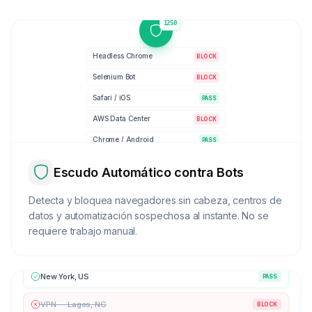
1251
Headless Chrome
BLOCK
Selenium Bot
BLOCK
Safari / iOS
PASS
AWS Data Center
BLOCK
Chrome / Android
PASS
Escudo Automático contra Bots
Detecta y bloquea navegadores sin cabeza, centros de
datos y automatización sospechosa al instante. No se
requiere trabajo manual.
New York, US
PASS
VPN — Lagos, NG
BLOCK