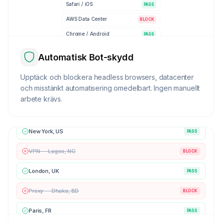
Safari / iOS
PASS
AWS Data Center
BLOCK
Chrome / Android
PASS
Automatisk Bot-skydd
Upptäck och blockera headless browsers, datacenter
och misstänkt automatisering omedelbart. Ingen manuellt
arbete krävs.
New York, US
PASS
VPN — Lagos, NG
BLOCK
London, UK
PASS
Proxy — Dhaka, BD
BLOCK
Paris, FR
PASS