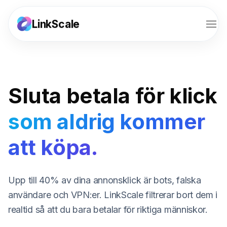
LinkScale
Funktioner
Lösningar
Sluta betala för klick
Verktyg
som aldrig kommer
Resurser
att köpa.
Priser
Upp till 40% av dina annonsklick är bots, falska
Partner
användare och VPN:er. LinkScale filtrerar bort dem i
realtid så att du bara betalar för riktiga människor.
Logga in