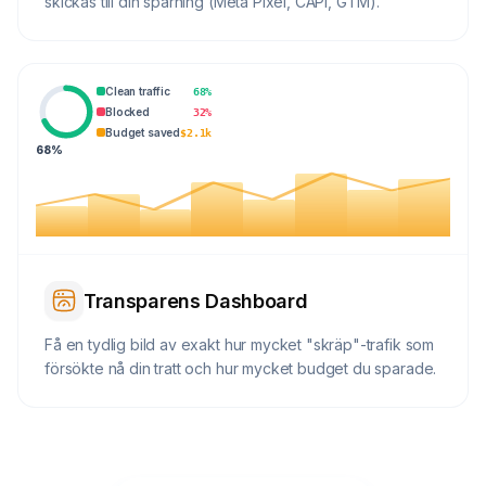
skickas till din spårning (Meta Pixel, CAPI, GTM).
Clean traffic
68%
Blocked
32%
Budget saved
$2.1k
68%
Transparens Dashboard
Få en tydlig bild av exakt hur mycket "skräp"-trafik som
försökte nå din tratt och hur mycket budget du sparade.