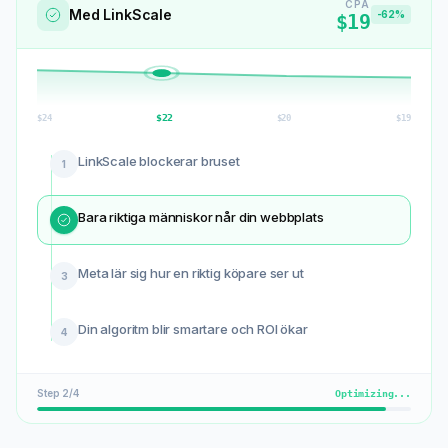
CPA
Med LinkScale
-62%
$19
$
20
$
24
$
22
$
19
LinkScale blockerar bruset
1
Bara riktiga människor når din webbplats
2
Meta lär sig hur en riktig köpare ser ut
Din algoritm blir smartare och ROI ökar
4
Step
3
/
4
Optimizing...