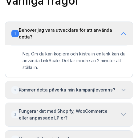
Vanliga frågor
Behöver jag vara utvecklare för att använda
1
detta?
Nej. Om du kan kopiera och klistra in en länk kan du
använda LinkScale. Det tar mindre än 2 minuter att
ställa in.
Kommer detta påverka min kampanjleverans?
2
Ja, positivt. Genom att filtrera bort lågkvalitativa klick
Fungerar det med Shopify, WooCommerce
hjälper du annonsplattformens algoritm att fokusera
3
eller anpassade LP:er?
på användare som är mest benägna att konvertera.
Ja. LinkScale fungerar på länk-nivå, så det är