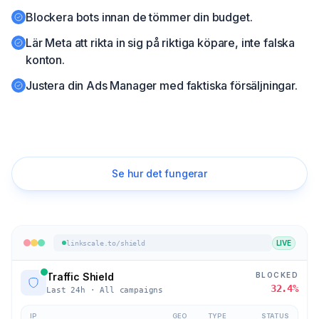
Blockera bots innan de tömmer din budget.
Kom igång
Lär Meta att rikta in sig på riktiga köpare, inte falska
konton.
🇸🇪
Justera din Ads Manager med faktiska försäljningar.
Börja gratis provperiod
Se hur det fungerar
LIVE
linkscale.to/shield
BLOCKED
Traffic Shield
32.4%
Last 24h · All campaigns
IP
GEO
TYPE
STATUS