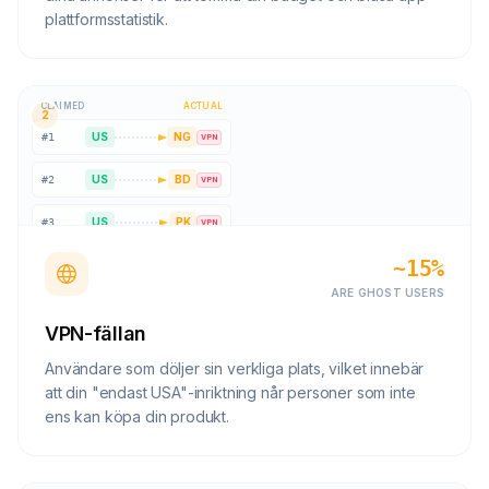
plattformsstatistik.
CLAIMED
ACTUAL
2
US
NG
#
1
VPN
US
BD
#
2
VPN
US
PK
#
3
VPN
~15%
US
IN
#
4
VPN
ARE GHOST USERS
VPN-fällan
Användare som döljer sin verkliga plats, vilket innebär
att din "endast USA"-inriktning når personer som inte
ens kan köpa din produkt.