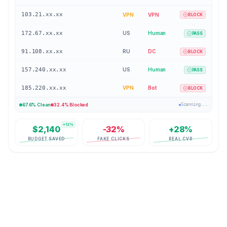
172.67.xx.xx
US
Human
PASS
91.108.xx.xx
RU
DC
BLOCK
157.240.xx.xx
US
Human
PASS
185.220.xx.xx
VPN
Bot
BLOCK
34.102.xx.xx
FR
Human
PASS
67.6% Clean
32.4% Blocked
Scanning...
+12%
$2,140
-32%
+28%
BUDGET SAVED
FAKE CLICKS
REAL CVR
BETRODD AV ÖVER 2 000 FÖRETAG FÖR ATT
SKYDDA DERAS ANNONSUTGIFTER