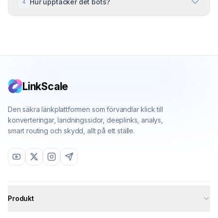
Hur upptäcker det bots?
4
kompatibelt med varje webbplats, landningssida
eller e-handelsplattform.
Vi använder en kombination av IP-reputation,
webbläsarfingeravtryck och beteendeanalys för att
särskilja riktiga människor från automatiserade skript.
LinkScale
Den säkra länkplattformen som förvandlar klick till
konverteringar, landningssidor, deeplinks, analys,
smart routing och skydd, allt på ett ställe.
Produkt
All features