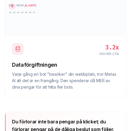
CPA TREND
+187%
3
W1
W2
W3
W4
W5
W6
W7
3.2x
HIGHER CPA
Dataförgiftningen
Varje gång en bot "besöker" din webbplats, tror Metas
AI att det är en framgång. Den spenderar då MER av
dina pengar för att hitta fler bots.
Du förlorar inte bara pengar på klicket; du
förlorar pengar på de dåliga beslut som följer.