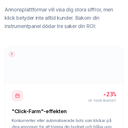
Annonsplattformar vill visa dig stora siffror, men
klick betyder inte alltid kunder. Bakom din
instrumentpanel dödar tre saker din ROI:
DAILY
$12.40
BUDGET
left
1
-23%
OF YOUR BUDGET
"Click-Farm"-effekten
Konkurrenter eller automatiserade bots som klickar på
dina annonser för att tömma din budget och blåsa upp