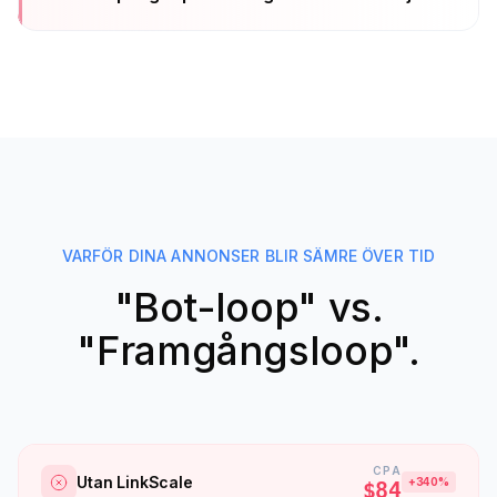
VARFÖR DINA ANNONSER BLIR SÄMRE ÖVER TID
"Bot-loop" vs.
"Framgångsloop".
CPA
Utan LinkScale
+340%
$84