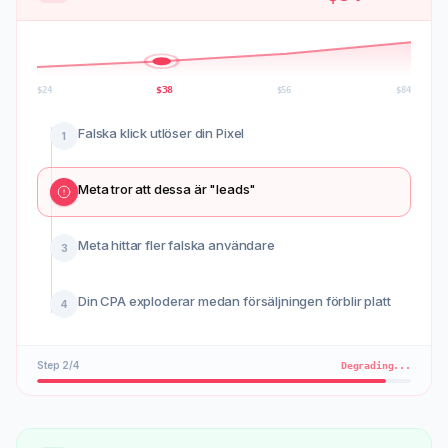
$
56
$
24
$
38
$
84
Falska klick utlöser din Pixel
1
Meta tror att dessa är "leads"
2
Meta hittar fler falska användare
Din CPA exploderar medan försäljningen förblir platt
4
Step
3
/
4
Degrading...