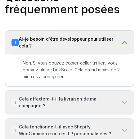
fréquemment posées
Ai-je besoin d'être développeur pour utiliser
1
cela ?
Non. Si vous pouvez copier-coller un lien, vous
pouvez utiliser LinkScale. Cela prend moins de 2
minutes à configurer.
Cela affectera-t-il la livraison de ma
2
campagne ?
Oui, positivement. En filtrant les clics de faible
Cela fonctionne-t-il avec Shopify,
qualité, vous aidez l'algorithme de la plateforme
3
WooCommerce ou des LP personnalisées ?
publicitaire à se concentrer sur les utilisateurs les