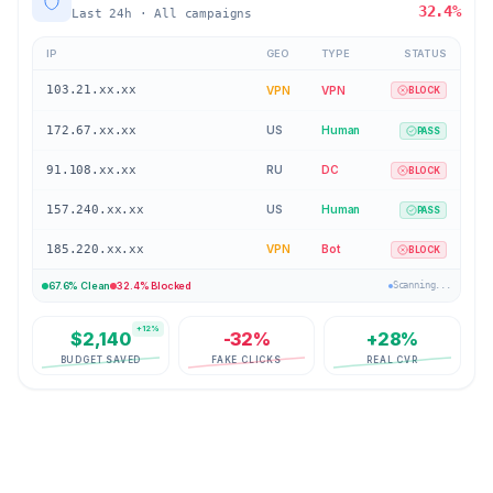
32.4%
Last 24h · All campaigns
IP
GEO
TYPE
STATUS
172.67.xx.xx
US
Human
PASS
91.108.xx.xx
RU
DC
BLOCK
157.240.xx.xx
US
Human
PASS
185.220.xx.xx
VPN
Bot
BLOCK
34.102.xx.xx
FR
Human
PASS
67.6% Clean
32.4% Blocked
Scanning...
+12%
$2,140
-32%
+28%
BUDGET SAVED
FAKE CLICKS
REAL CVR