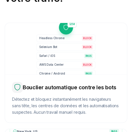
1251
Headless Chrome
BLOCK
Selenium Bot
BLOCK
Safari / iOS
PASS
AWS Data Center
BLOCK
Chrome / Android
PASS
Bouclier automatique contre les bots
Détectez et bloquez instantanément les navigateurs
sans tête, les centres de données et les automatisations
suspectes. Aucun travail manuel requis.
New York, US
PASS