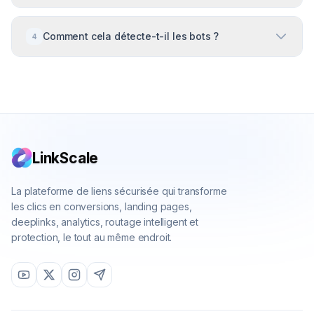
plus susceptibles de convertir.
Oui. LinkScale fonctionne au niveau du lien, donc il
Comment cela détecte-t-il les bots ?
4
est compatible avec chaque site web, page de
destination ou plateforme de commerce
électronique.
Nous utilisons une combinaison de réputation IP,
d'empreinte de navigateur et d'analyse
comportementale pour distinguer les vrais humains
des scripts automatisés.
LinkScale
La plateforme de liens sécurisée qui transforme
les clics en conversions, landing pages,
deeplinks, analytics, routage intelligent et
protection, le tout au même endroit.