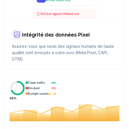
Clean signal only
312 bot signals filtered out
Intégrité des données Pixel
Assurez-vous que seuls des signaux humains de haute
qualité sont envoyés à votre suivi (Meta Pixel, CAPI,
GTM).
Clean traffic
68%
Blocked
32%
Budget saved
$2.1k
68%