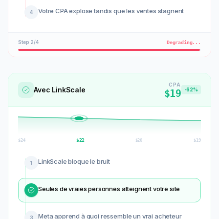
Votre CPA explose tandis que les ventes stagnent
4
Step
3
/
4
Degrading...
CPA
Avec LinkScale
-62%
$19
$
20
$
24
$
22
$
19
LinkScale bloque le bruit
1
Seules de vraies personnes atteignent votre site
2
Meta apprend à quoi ressemble un vrai acheteur