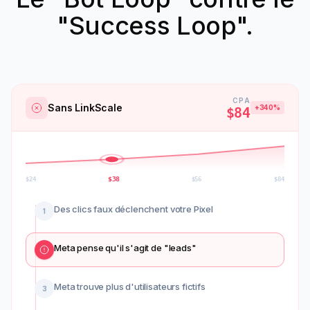
"Success Loop".
CPA
Sans LinkScale
+340%
$84
$
56
$
24
$
38
$
84
Des clics faux déclenchent votre Pixel
1
Meta pense qu'il s'agit de "leads"
2
Meta trouve plus d'utilisateurs fictifs