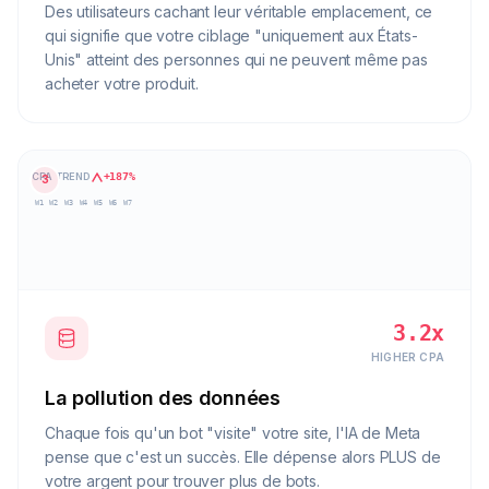
Des utilisateurs cachant leur véritable emplacement, ce
qui signifie que votre ciblage "uniquement aux États-
Unis" atteint des personnes qui ne peuvent même pas
acheter votre produit.
CPA TREND
+187%
3
W1
W2
W3
W4
W5
W6
W7
3.2x
HIGHER CPA
La pollution des données
Chaque fois qu'un bot "visite" votre site, l'IA de Meta
pense que c'est un succès. Elle dépense alors PLUS de
votre argent pour trouver plus de bots.