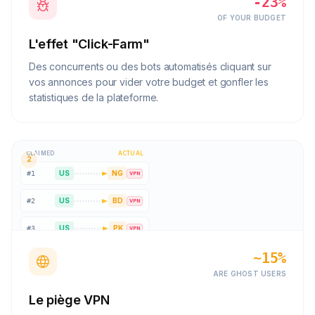
-23%
OF YOUR BUDGET
L'effet "Click-Farm"
Des concurrents ou des bots automatisés cliquant sur
vos annonces pour vider votre budget et gonfler les
statistiques de la plateforme.
CLAIMED
ACTUAL
2
US
NG
#
1
VPN
US
BD
#
2
VPN
US
PK
#
3
VPN
~15%
US
IN
#
4
VPN
ARE GHOST USERS
Le piège VPN