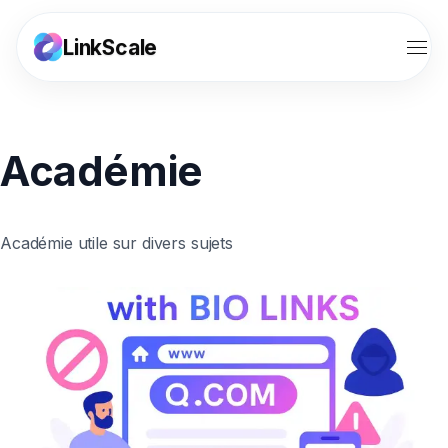
LinkScale
Fonctionnalités
Académie
Solutions
Outils
Académie utile sur divers sujets
Ressources
Tarifs
Affiliation
Connexion